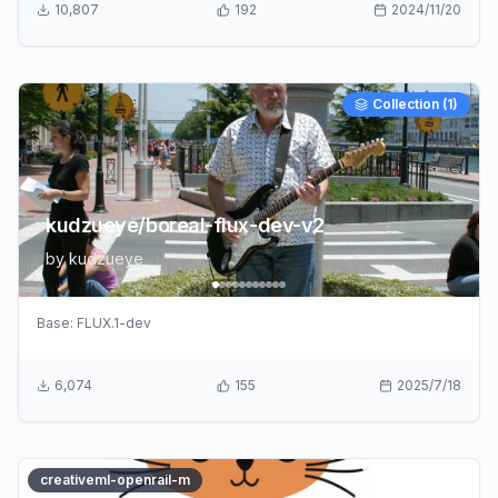
10,807
192
2024/11/20
Collection (
1
)
kudzueye/boreal-flux-dev-v2
by
kudzueye
Base:
FLUX.1-dev
6,074
155
2025/7/18
creativeml-openrail-m