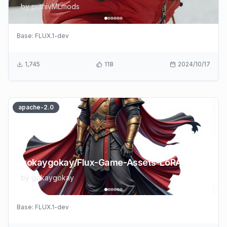
by
prithivMLmods
Base:
FLUX.1-dev
1,745
118
2024/10/17
apache-2.0
gokaygokay/Flux-Game-Assets-LoRA-v2
by
gokaygokay
Base:
FLUX.1-dev