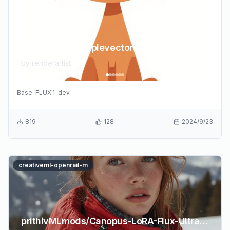
renderartist/simplevectorflux
by
renderartist
Base:
FLUX.1-dev
819
128
2024/9/23
creativeml-openrail-m
prithivMLmods/Canopus-LoRA-Flux-UltraRealism-2.0