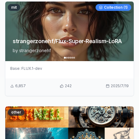
mit
Collection (
1
)
strangerzonehf/Flux-Super-Realism-LoRA
by
strangerzonehf
Base:
FLUX.1-dev
6,857
242
2025/7/19
other