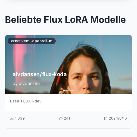
Beliebte Flux LoRA Modelle
creativeml-openrail-m
alvdansen/flux-koda
by
alvdansen
Base:
FLUX.1-dev
1,639
241
2024/8/16