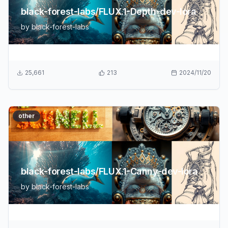
black-forest-labs/FLUX.1-Depth-dev-lora
by
black-forest-labs
25,661
213
2024/11/20
other
black-forest-labs/FLUX.1-Canny-dev-lora
by
black-forest-labs